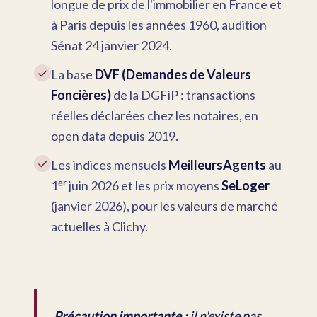
longue de prix de l'immobilier en France et
à Paris depuis les années 1960, audition
Sénat 24 janvier 2024.
✓
La base
DVF (Demandes de Valeurs
Foncières)
de la DGFiP : transactions
réelles déclarées chez les notaires, en
open data depuis 2019.
✓
Les indices mensuels
MeilleursAgents
au
1ᵉʳ juin 2026 et les prix moyens
SeLoger
(janvier 2026), pour les valeurs de marché
actuelles à Clichy.
Précaution importante :
il n'existe pas