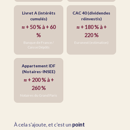
Livret A (intérêts
CAC 40 (dividendes
cumulés)
réinvestis)
≈ + 50 % à + 60
≈ + 180 % à +
%
220 %
Banque de France /
Euronext (estimation)
Caisse Dépôts
Appartement IDF
(Notaires-INSEE)
≈ + 200 % à +
260 %
Notaires du Grand Paris
À cela s'ajoute, et c'est un
point