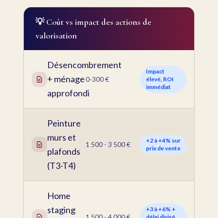
💡 Coût vs impact des actions de
valorisation
Désencombrement
Impact
+ ménage
0-300 €
élevé, ROI
immédiat
approfondi
Peinture
murs et
+2 à +4% sur
1 500 - 3 500 €
prix de vente
plafonds
(T3-T4)
Home
staging
+3 à +6% +
1 500 - 4 000 €
délai divisé