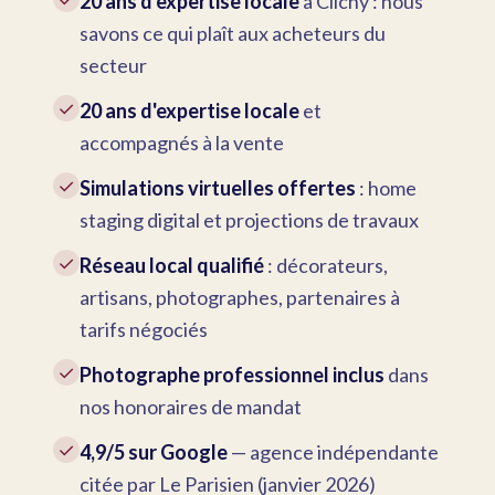
20 ans d'expertise locale
à Clichy : nous
savons ce qui plaît aux acheteurs du
secteur
✓
20 ans d'expertise locale
et
accompagnés à la vente
✓
Simulations virtuelles offertes
: home
staging digital et projections de travaux
✓
Réseau local qualifié
: décorateurs,
artisans, photographes, partenaires à
tarifs négociés
✓
Photographe professionnel inclus
dans
nos honoraires de mandat
✓
4,9/5 sur Google
— agence indépendante
citée par Le Parisien (janvier 2026)