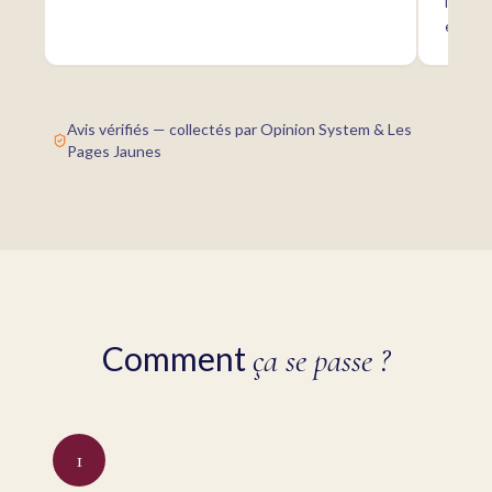
l'agen
equipe
familie
Avis vérifiés — collectés par Opinion System & Les
Pages Jaunes
Comment
ça se passe ?
1