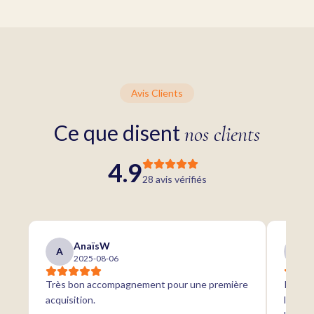
Avis Clients
Ce que disent
nos clients
4.9
28
avis vérifiés
AnaïsW
A
A
2025-08-06
Très bon accompagnement pour une première
Parfait
acquisition.
locati