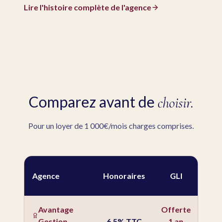
Lire l'histoire complète de l'agence
Comparez avant de
choisir.
Pour un loyer de 1 000€/mois charges comprises.
Co
Agence
Honoraires
GLI
ann
Avantage
Offerte
78
Gestion
6,5% TTC
1 an