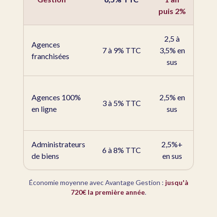
la 1
ann
puis 2%
2,5 à
Agences
1 14
7 à 9% TTC
3,5% en
franchisées
1 5
sus
660
Agences 100%
2,5% en
90
3 à 5% TTC
en ligne
sus
+ au
proxi
Administrateurs
2,5%+
1 02
6 à 8% TTC
de biens
en sus
1 2
Économie moyenne avec Avantage Gestion :
jusqu'à
720€ la première année
.